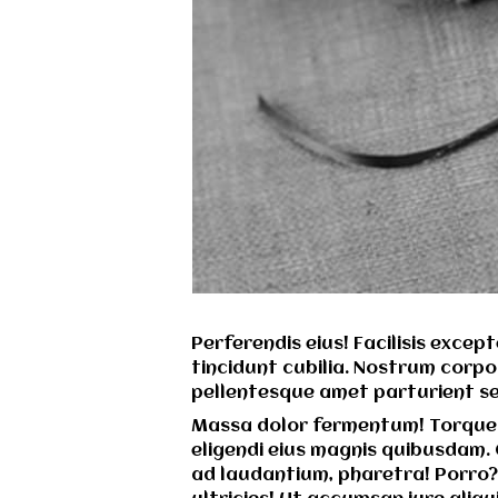
Perferendis eius! Facilisis exce
tincidunt cubilia. Nostrum corpor
pellentesque amet parturient se
Massa dolor fermentum! Torquent
eligendi eius magnis quibusdam.
ad laudantium, pharetra! Porro? F