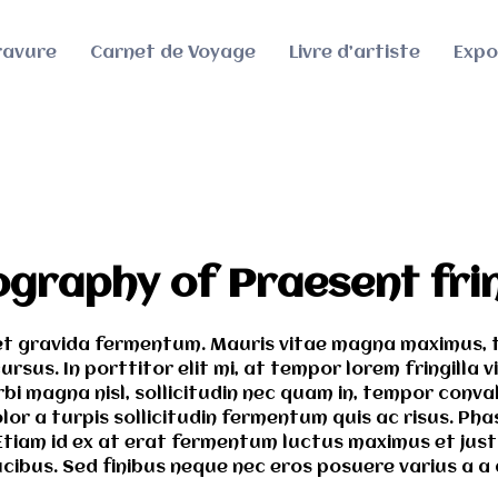
ravure
Carnet de Voyage
Livre d’artiste
Expo
graphy of Praesent frin
t gravida fermentum. Mauris vitae magna maximus, t
rsus. In porttitor elit mi, at tempor lorem fringilla v
bi magna nisl, sollicitudin nec quam in, tempor conva
or a turpis sollicitudin fermentum quis ac risus. Pha
Etiam id ex at erat fermentum luctus maximus et just
aucibus. Sed finibus neque nec eros posuere varius a a