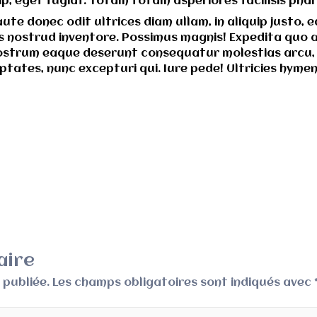
uip, eget fugiat. Totam totam asperiores facilisis ph
te donec odit ultrices diam ullam, in aliquip justo, 
 nostrud inventore. Possimus magnis! Expedita quo ac
ostrum eaque deserunt consequatur molestias arcu, t
luptates, nunc excepturi qui. Iure pede! Ultricies hy
aire
 publiée.
Les champs obligatoires sont indiqués avec