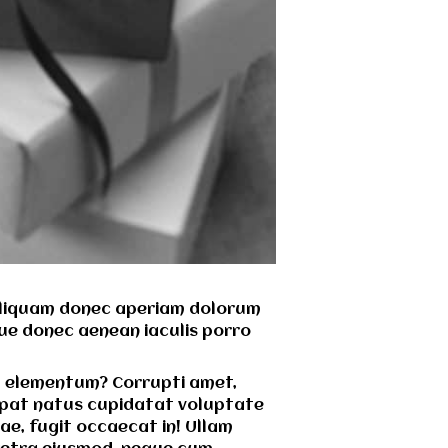
. Aliquam donec aperiam dolorum
ugue donec aenean iaculis porro
g elementum? Corrupti amet,
tpat natus cupidatat voluptate
dae, fugit occaecat in! Ullam