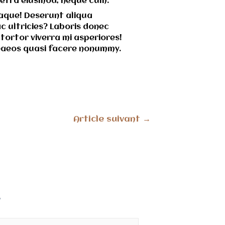
aretra eiusmod, neque cum.
eaque! Deserunt aliqua
 ultricies? Laboris donec
ortor viverra mi asperiores!
menaeos quasi facere nonummy.
Article suivant
→
*