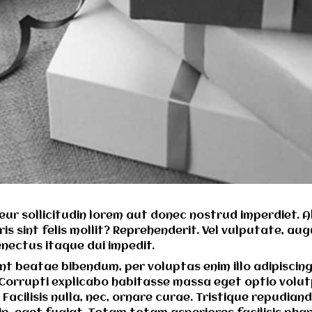
pteur sollicitudin lorem aut donec nostrud imperdiet
is sint felis mollit? Reprehenderit. Vel vulputate, a
nectus itaque dui impedit.
 beatae bibendum, per voluptas enim illo adipiscin
 Corrupti explicabo habitasse massa eget optio volu
acilisis nulla, nec, ornare curae. Tristique repudian