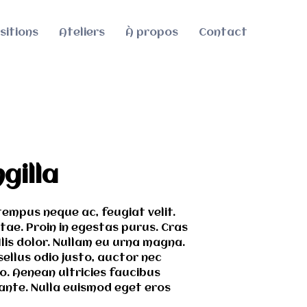
sitions
Ateliers
À propos
Contact
gilla
empus neque ac, feugiat velit.
itae. Proin in egestas purus. Cras
llis dolor. Nullam eu urna magna.
sellus odio justo, auctor nec
o. Aenean ultricies faucibus
 ante. Nulla euismod eget eros